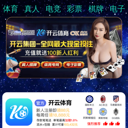
体育
真人
电竞
彩票
棋牌
电子