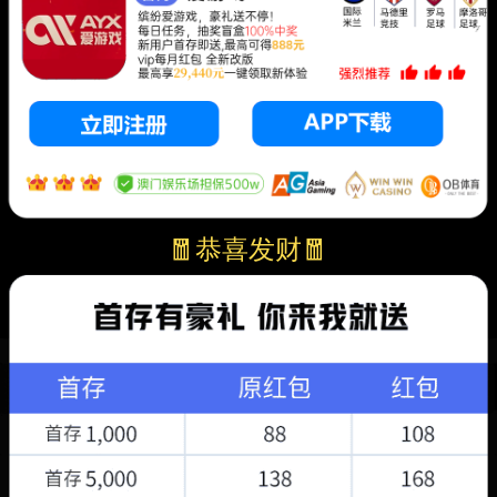
🧧恭喜发财🧧