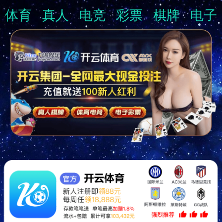
体育
真人
电竞
彩票
棋牌
电子